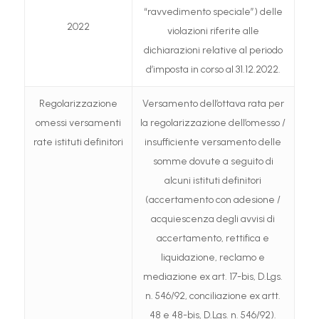
“ravvedimento speciale”) delle
2022
violazioni riferite alle
dichiarazioni relative al periodo
d’imposta in corso al 31.12.2022.
Regolarizzazione
Versamento dell’ottava rata per
omessi versamenti
la regolarizzazione dell’omesso /
rate istituti definitori
insufficiente versamento delle
somme dovute a seguito di
alcuni istituti definitori
(accertamento con adesione /
acquiescenza degli avvisi di
accertamento, rettifica e
liquidazione, reclamo e
mediazione ex art. 17-bis, D.Lgs.
n. 546/92, conciliazione ex artt.
48 e 48-bis, D.Lgs. n. 546/92).