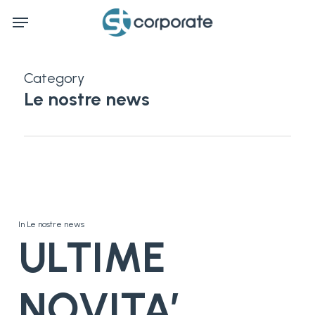
Skip
Menu
to
main
content
Category
Le nostre news
In
Le nostre news
ULTIME
NOVITA’