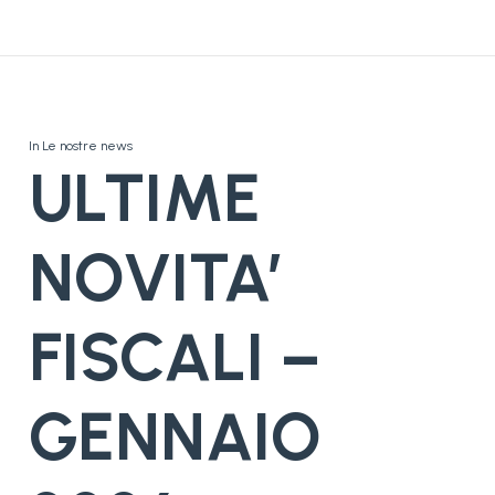
In
Le nostre news
ULTIME
NOVITA’
FISCALI –
GENNAIO