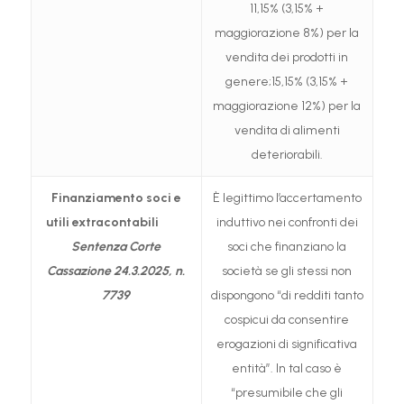
11,15% (3,15% +
maggiorazione 8%) per la
vendita dei prodotti in
genere;15,15% (3,15% +
maggiorazione 12%) per la
vendita di alimenti
deteriorabili.
Finanziamento soci
e
È legittimo l’accertamento
utili extracontabili
induttivo nei confronti dei
Sentenza Corte
soci che finanziano la
Cassazione 24.3.2025, n.
società se gli stessi non
7739
dispongono “di redditi tanto
cospicui da consentire
erogazioni di significativa
entità”. In tal caso è
“presumibile che gli