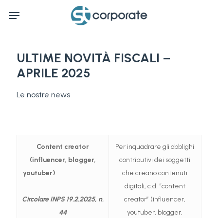
Skip
Menu
to
main
content
ULTIME NOVITÀ FISCALI –
APRILE 2025
Le nostre news
Content creator
Per inquadrare gli obblighi
(influencer, blogger,
contributivi dei soggetti
youtuber)
che creano contenuti
digitali, c.d. “content
Circolare INPS 19.2.2025, n.
creator” (influencer,
44
youtuber, blogger,