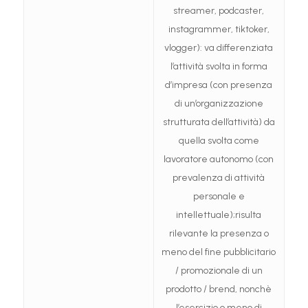
streamer, podcaster,
instagrammer, tiktoker,
vlogger): va differenziata
l’attività svolta in forma
d’impresa (con presenza
di un’organizzazione
strutturata dell’attività) da
quella svolta come
lavoratore autonomo (con
prevalenza di attività
personale e
intellettuale);risulta
rilevante la presenza o
meno del fine pubblicitario
/ promozionale di un
prodotto / brend, nonchè
l’esercizio o meno di