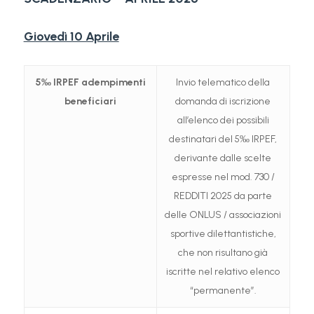
Giovedì 10 Aprile
5‰ IRPEF
adempimenti
Invio telematico della
beneficiari
domanda di iscrizione
all’elenco dei possibili
destinatari del 5‰ IRPEF,
derivante dalle scelte
espresse nel mod. 730 /
REDDITI 2025 da parte
delle ONLUS / associazioni
sportive dilettantistiche,
che non risultano già
iscritte nel relativo elenco
“permanente”.