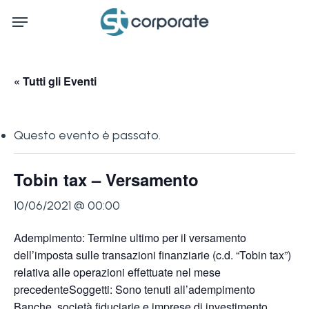
Skip
Menu
to
main
content
« Tutti gli Eventi
Questo evento è passato.
Tobin tax – Versamento
10/06/2021 @ 00:00
Adempimento: Termine ultimo per il versamento
dell’imposta sulle transazioni finanziarie (c.d. “Tobin tax”)
relativa alle operazioni effettuate nel mese
precedenteSoggetti: Sono tenuti all’adempimento
Banche, società fiduciarie e imprese di investimento