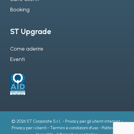
Booking
ST Upgrade
Come aderire
Eventi
© 2026 ST Corporate S.r.l.. -
Privacy per gli utenti internet
-
Privacy per i clienti
-
Termini e condizioni d'uso
-
Politica per