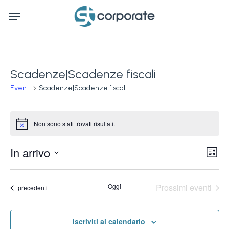
Skip
Menu
to
main
content
Scadenze|Scadenze fiscali
Eventi
Scadenze|Scadenze fiscali
Eventi
Non sono stati trovati risultati.
Notice
Ev
In arrivo
Vis
Lista
Vi
Seleziona
Na
la
Na
Oggi
Prossimi eventi
Eventi
precedenti
data.
Iscriviti al calendario