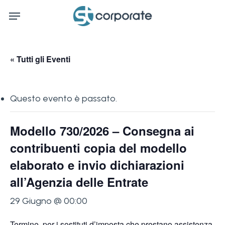
Skip
Menu
to
main
content
« Tutti gli Eventi
Questo evento è passato.
Modello 730/2026 – Consegna ai
contribuenti copia del modello
elaborato e invio dichiarazioni
all’Agenzia delle Entrate
29 Giugno @ 00:00
Termine, per i sostituti d’imposta che prestano assistenza