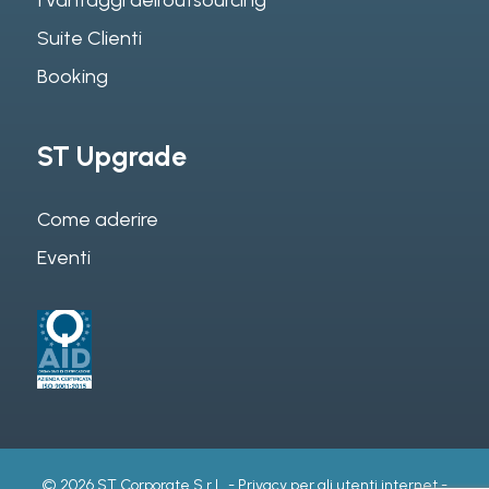
I vantaggi dell’outsourcing
Suite Clienti
Booking
ST Upgrade
Come aderire
Eventi
© 2026 ST Corporate S.r.l.. -
Privacy per gli utenti internet
-