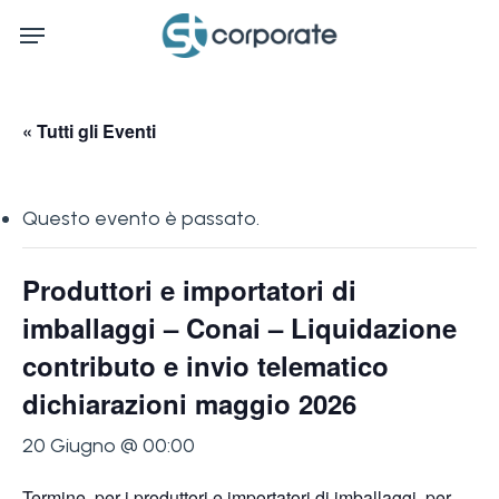
Skip
Menu
to
main
content
« Tutti gli Eventi
Questo evento è passato.
Produttori e importatori di
imballaggi – Conai – Liquidazione
contributo e invio telematico
dichiarazioni maggio 2026
20 Giugno @ 00:00
Termine, per i produttori e importatori di imballaggi, per