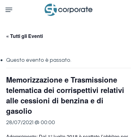
Skip
Menu
to
main
content
« Tutti gli Eventi
Questo evento è passato.
Memorizzazione e Trasmissione
telematica dei corrispettivi relativi
alle cessioni di benzina e di
gasolio
28/07/2021 @ 00:00
Adempimento: Dal 1° luglio 2018 è scattato l’obbligo per