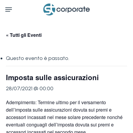
Skip
Menu
to
main
content
« Tutti gli Eventi
Questo evento è passato.
Imposta sulle assicurazioni
28/07/2021 @ 00:00
Adempimento: Termine ultimo per il versamento
dell’imposta sulle assicurazioni dovuta sui premi e
accessori incassati nel mese solare precedente nonché
eventuali conguagli dell’imposta dovuta sui premi e
accessori incassati nel secondo mese