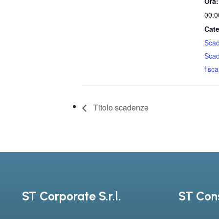
Ora:
00:0
Cate
Sca
Sca
fiscal
Titolo scadenze
ST Corporate S.r.l.
ST Cons