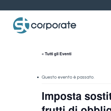
Skip
to
main
content
« Tutti gli Eventi
Questo evento è passato.
Imposta sostit
frutti di obbli