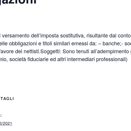
versamento dell’imposta sostitutiva, risultante dal cont
 delle obbligazioni e titoli similari emessi da: – banche;- s
 favore dei nettisti.Soggetti: Sono tenuti all’adempimento 
o, società fiduciarie ed altri intermediari professionali)
TAGLI
:
6/2021