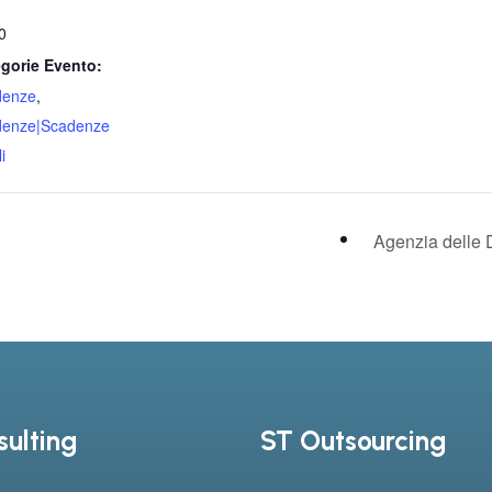
0
gorie Evento:
denze
,
denze|Scadenze
i
Agenzia delle 
ulting
ST Outsourcing