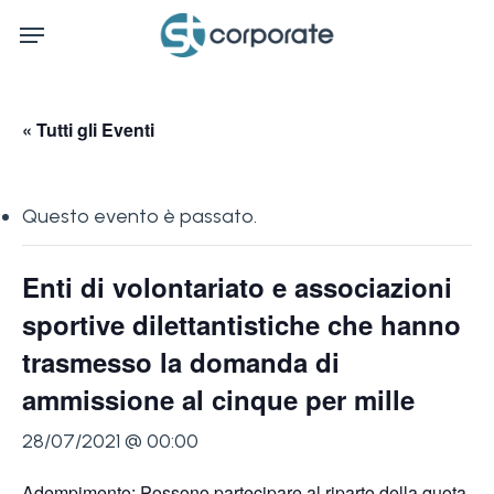
Skip
Menu
to
main
content
« Tutti gli Eventi
Questo evento è passato.
Enti di volontariato e associazioni
sportive dilettantistiche che hanno
trasmesso la domanda di
ammissione al cinque per mille
28/07/2021 @ 00:00
Adempimento: Possono partecipare al riparto della quota