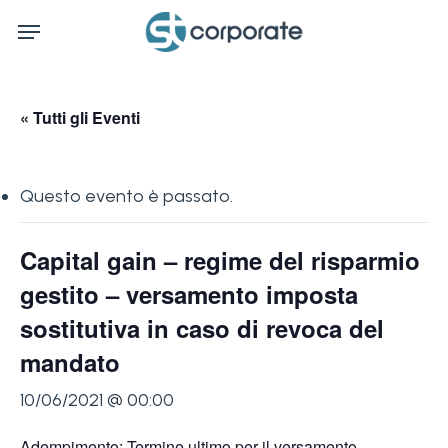
Skip
Menu
to
main
content
« Tutti gli Eventi
Questo evento è passato.
Capital gain – regime del risparmio
gestito – versamento imposta
sostitutiva in caso di revoca del
mandato
10/06/2021 @ 00:00
Adempimento: Termine ultimo per il versamento