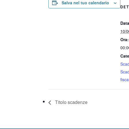
Salva nel tuo calendario
DET
Data
10/0
Ora:
00:0
Cate
Sca
Sca
fiscal
Titolo scadenze