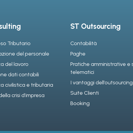
ulting
ST Outsourcing
so Tributario
Contabilità
azione del personale
Paghe
a del lavoro
Pratiche amministrative e s
telematici
ne dati contabili
I vantaggi dell’outsourcing
civilistica e tributaria
Suite Clienti
ella crisi d’impresa
Booking