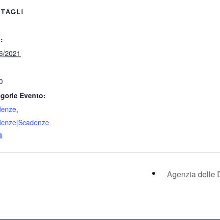
TAGLI
:
6/2021
0
gorie Evento:
denze
,
denze|Scadenze
i
Agenzia delle 