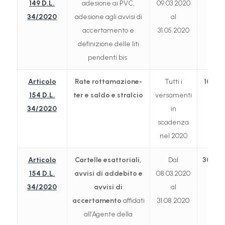
149 D.L.
adesione ai PVC,
09.03.2020
34/2020
adesione agli avvisi di
al
accertamento e
31.05.2020
definizione delle liti
pendenti bis
Articolo
Rate rottamazione-
Tutti i
10.12
154 D.L.
ter e saldo e stralcio
versamenti
34/2020
in
scadenza
nel 2020
Articolo
Cartelle esattoriali,
Dal
30.09
154 D.L.
avvisi di addebito e
08.03.2020
34/2020
avvisi di
al
accertamento
affidati
31.08.2020
all’Agente della