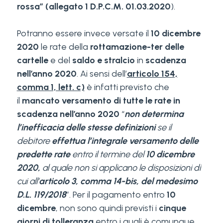
rossa” (allegato 1 D.P.C.M. 01.03.2020
).
Potranno essere invece versate il
10 dicembre
2020
le rate della
rottamazione-ter delle
cartelle
e del
saldo e stralcio
in
scadenza
nell’anno 2020
. Ai sensi dell’
articolo 154,
comma 1, lett. c)
è infatti previsto che
il
mancato versamento di tutte le rate in
scadenza nell’anno 2020
“
non determina
l’inefficacia delle stesse definizioni
se il
debitore
effettua l’integrale versamento delle
predette rate
entro il termine del
10 dicembre
2020,
al quale non si applicano le disposizioni di
cui all’
articolo 3, comma 14-bis, del medesimo
D.L. 119/2018
”. Per il pagamento entro
10
dicembre
, non sono quindi previsti i
cinque
giorni di tolleranza
entro i quali è comunque