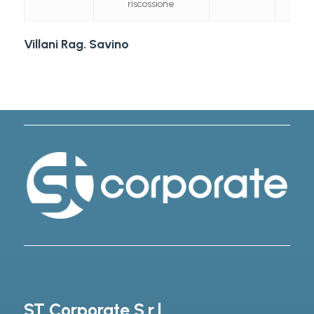
riscossione
Villani Rag. Savino
ST Corporate S.r.l.