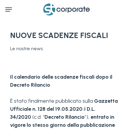
Skip
Menu
to
main
content
NUOVE SCADENZE FISCALI
Le nostre news
Il calendario delle scadenze fiscali dopo il
Decreto Rilancio
È stato finalmente pubblicato sulla
Gazzetta
Ufficiale n. 128 del 19.05.2020
il
D.L.
34/2020
(c.d. “
Decreto Rilancio
”),
entrato in
vigore lo stesso giorno della pubblicazione
.