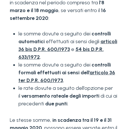
in scadenza nel periodo compreso tra
l’8
marzo e il 18 maggio
, se versati entro il
16
settembre 2020
:
le somme dovute a seguito dei
controlli
automatici
effettuati ai sensi degli
articoli
36 bis D.P.R. 600/1973
e
54 bis D.P.R.
633/1972
,
le somme dovute a seguito dei
controlli
formali effettuati ai sensi dell’
articolo 36
ter D.P.R. 600/1973
,
le rate dovute a seguito dell’opzione per
il
versamento rateale degli importi
di cui ai
precedenti
due punti
.
Le stesse somme,
in scadenza tra il 19 e il 31
maggio 2020
, possono essere versate entro il