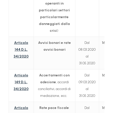
operanti in
particolari settori
particolarmente
danneggiati dalla
crisi
)
Articolo
Avvisi bonari e rate
Dal
16.09
144 D.L.
avvisi bonari
08.03.2020
34/2020
al
31.05.2020
Articolo
Accertamenti con
Dal
16.09
149 D.L.
adesione
, accordi
09.03.2020
34/2020
conciliativi, accordi di
al
mediazione, ecc.
31.05.2020
Articolo
Rate pace fiscale
:
Dal
16.09