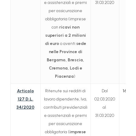
e assistenziali e premi
31.03.2020
per assicurazione
obbligatoria (imprese
con
ricavi non
superiori a 2 milioni
di euro
o aventi
sede
nelle Province di
Bergamo, Brescia,
Cremona, Lodi e
Piacenza
)
Articolo
Ritenute sui redditi di
Dal
16.09
127 D.L.
lavoro dipendente, Iva,
02.03.2020
34/2020
contributi previdenziali
al
e assistenziali e premi
31.03.2020
per assicurazione
obbligatoria (
imprese