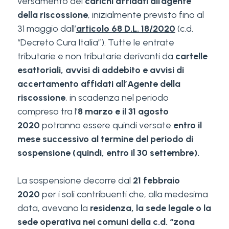
versamento dei
carichi affidati all’agente
della riscossione
, inizialmente previsto fino al
31 maggio dall’
articolo 68 D.L. 18/2020
(c.d.
“Decreto Cura Italia”). Tutte le entrate
tributarie e non tributarie derivanti da
cartelle
esattoriali, avvisi di addebito e avvisi di
accertamento affidati all’Agente della
riscossione
, in scadenza nel periodo
compreso tra l’
8 marzo e il 31 agosto
2020
potranno essere quindi versate
entro il
mese successivo al termine del periodo di
sospensione (quindi, entro il 30 settembre).
La sospensione decorre dal
21 febbraio
2020
per i soli contribuenti che, alla medesima
data, avevano la
residenza, la sede legale o la
sede operativa nei comuni della c.d. “zona