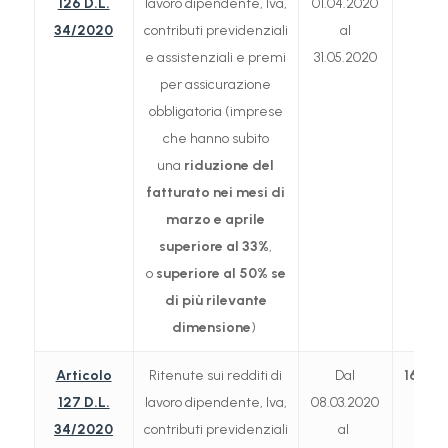
126 D.L.
lavoro dipendente, Iva,
01.04.2020
34/2020
contributi previdenziali
al
e assistenziali e premi
31.05.2020
per assicurazione
obbligatoria (imprese
che hanno subito
una
riduzione del
fatturato nei mesi di
marzo e aprile
superiore al 33%
,
o
superiore al 50% se
di più rilevante
dimensione
)
Articolo
Ritenute sui redditi di
Dal
16.09
127 D.L.
lavoro dipendente, Iva,
08.03.2020
34/2020
contributi previdenziali
al