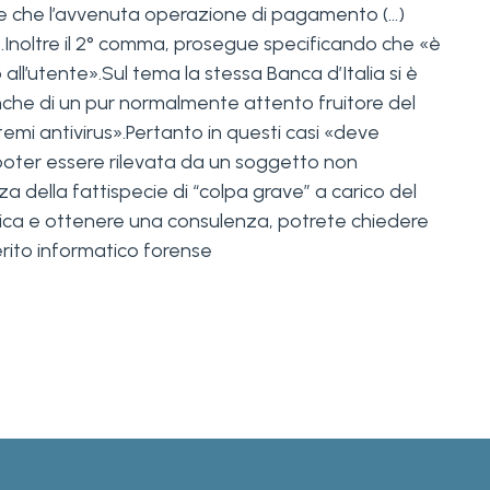
are che l’avvenuta operazione di pagamento (…)
.Inoltre il 2° comma, prosegue specificando che «è
 all’utente».Sul tema la stessa Banca d’Italia si è
che di un pur normalmente attento fruitore del
istemi antivirus».Pertanto in questi casi «deve
r poter essere rilevata da un soggetto non
za della fattispecie di “colpa grave” a carico del
matica e ottenere una consulenza, potrete chiedere
perito informatico forense