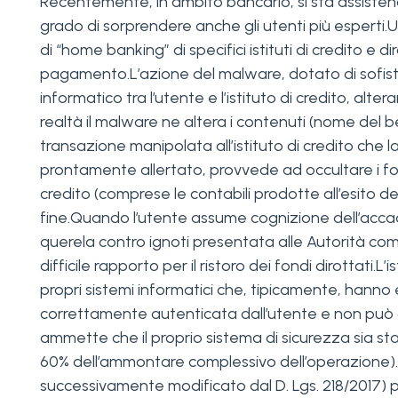
Recentemente, in ambito bancario, si sta assistendo
grado di sorprendere anche gli utenti più esperti.Un
di “home banking” di specifici istituti di credito e d
pagamento.L’azione del malware, dotato di sofistic
informatico tra l’utente e l’istituto di credito, alt
realtà il malware ne altera i contenuti (nome del b
transazione manipolata all’istituto di credito che
prontamente allertato, provvede ad occultare i fond
credito (comprese le contabili prodotte all’esito 
fine.Quando l’utente assume cognizione dell’accadu
querela contro ignoti presentata alle Autorità com
difficile rapporto per il ristoro dei fondi dirottati.L
propri sistemi informatici che, tipicamente, hanno 
correttamente autenticata dall’utente e non può av
ammette che il proprio sistema di sicurezza sia sta
60% dell’ammontare complessivo dell’operazione).Pr
successivamente modificato dal D. Lgs. 218/2017) pre