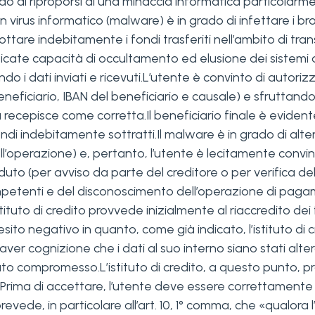
 al riproporsi di una minaccia informatica particolarment
 virus informatico (malware) è in grado di infettare i bro
irottare indebitamente i fondi trasferiti nell’ambito di tra
ate capacità di occultamento ed elusione dei sistemi anti
erando i dati inviati e ricevuti.L’utente è convinto di auto
eneficiario, IBAN del beneficiario e causale) e sfruttand
 la recepisce come corretta.Il beneficiario finale è evid
i indebitamente sottratti.Il malware è in grado di altera
dell’operazione) e, pertanto, l’utente è lecitamente conv
to (per avviso da parte del creditore o per verifica del 
petenti e del disconoscimento dell’operazione di pagamen
’istituto di credito provvede inizialmente al riaccredito dei
esito negativo in quanto, come già indicato, l’istituto d
er cognizione che i dati al suo interno siano stati alt
to compromesso.L’istituto di credito, a questo punto, prop
ima di accettare, l’utente deve essere correttamente in
vede, in particolare all’art. 10, 1° comma, che «qualora 