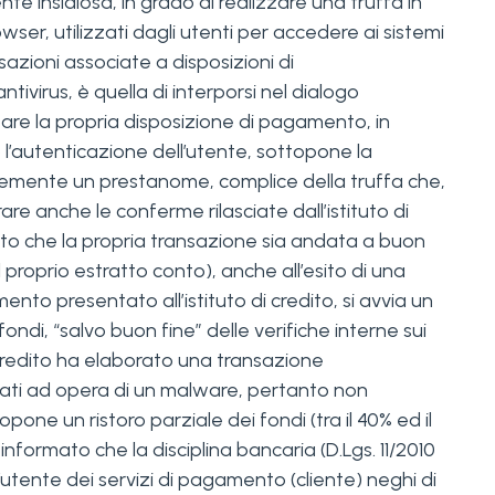
e insidiosa, in grado di realizzare una truffa in
wser, utilizzati dagli utenti per accedere ai sistemi
nsazioni associate a disposizioni di
virus, è quella di interporsi nel dialogo
rizzare la propria disposizione di pagamento, in
o l’autenticazione dell’utente, sottopone la
entemente un prestanome, complice della truffa che,
re anche le conferme rilasciate dall’istituto di
into che la propria transazione sia andata a buon
proprio estratto conto), anche all’esito di una
to presentato all’istituto di credito, si avvia un
 fondi, “salvo buon fine” delle verifiche interne sui
i credito ha elaborato una transazione
erati ad opera di un malware, pertanto non
one un ristoro parziale dei fondi (tra il 40% ed il
formato che la disciplina bancaria (D.Lgs. 11/2010
l’utente dei servizi di pagamento (cliente) neghi di