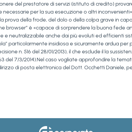
ere del prestatore di servizi (istituto di credito) prov
 necessarie per la sua esecuzione o altri inconvenienti»
e la prova della frode, del dolo o della colpa grave in capo
he browser” è «capace di sorprendere la buona fede an
ile e neutralizzabile anche dai più evoluti ed efficienti s
appola” particolarmente insidiosa e sicuramente ardua pe
ione n. 516 del 28/01/2013), il che esclude il la sussisten
 1363 del 7/3/2014).Nel caso vogliate approfondire la te
indirizzo di posta elettronica del Dott. Occhetti Daniele, 