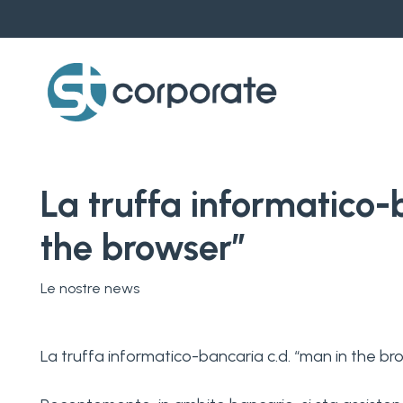
Skip
to
main
content
La truffa informatico-
the browser”
Le nostre news
La truffa informatico-bancaria c.d. “man in the br