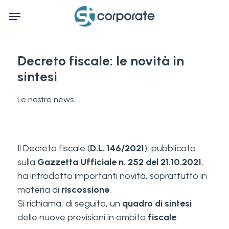
Skip
Menu
to
main
content
Decreto fiscale: le novità in
sintesi
Le nostre news
Il Decreto fiscale (
D.L. 146/2021
), pubblicato
sulla
Gazzetta Ufficiale n. 252 del 21.10.2021
,
ha introdotto importanti novità, soprattutto in
materia di
riscossione
.
Si richiama, di seguito, un
quadro di sintesi
delle nuove previsioni in ambito
fiscale
.