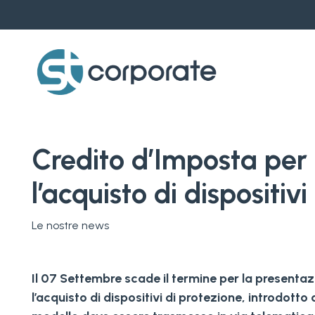
Skip
to
main
content
Credito d’Imposta per 
l’acquisto di dispositiv
Le nostre news
Il 07 Settembre scade il termine per la presentaz
l’acquisto di dispositivi di protezione, introdotto 