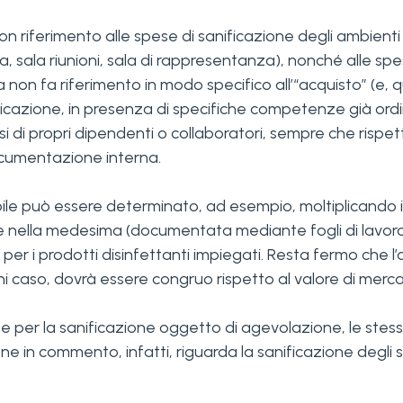
erimento alle spese di sanificazione degli ambienti nei 
, sala riunioni, sala di rappresentanza), nonché alle spes
rma non fa riferimento in modo specifico all’“acquisto” (
anificazione, in presenza di specifiche competenze già o
di propri dipendenti o collaboratori, sempre che rispetti 
cumentazione interna.
ile può essere determinato, ad esempio, moltiplicando i
e nella medesima (documentata mediante fogli di lavoro 
per i prodotti disinfettanti impiegati. Resta fermo che 
i caso, dovrà essere congruo rispetto al valore di mercato
e per la sanificazione oggetto di agevolazione, le stes
in commento, infatti, riguarda la sanificazione degli stru