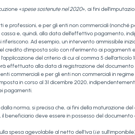
cuzione «
spese sostenute nel 2020
», ai fini dell’imputa
ti e professioni, e per gli enti non commerciali (nonché pe
 di cassa e, quindi, alla data dell’effettivo pagamento, 
 si riferiscono. Ad esempio, un intervento ammissibile in
del credito d’imposta solo con riferimento ai pagamenti ef
’applicazione del criterio di cui al comma 5 dell’articolo
erà effettuato alla data di registrazione del documento 
li enti commerciali e per gli enti non commerciali in regime
 imposta in corso al 31 dicembre 2020, indipendentemente 
ei pagamenti.
 dalla norma, si precisa che, ai fini della maturazione del
zo, il beneficiario deve essere in possesso del documento c
lla spesa agevolabile al netto dell’Iva (
i.e.
sull’imponibil