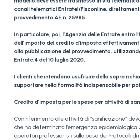
modello deve essere trasmesso in via telematica ut
canali telematici Entratel/Fisconline, direttament
provvedimento AE n. 25985
In particolare, poi, l’Agenzia delle Entrate entr
dell’importo del credito d’imposta effettivamente 
alla pubblicazione del provvedimento, utilizzando
Entrate.4 del 10 luglio 2020.
I clienti che intendono usufruire della sopra ric
supportare nella formalità indispensabile per po
Credito d’imposta per le spese per attività di san
Con riferimento alle attività di “sanificazione” devo
che ha determinato l’emergenza epidemiologica CO
operatori professionisti sulla base dei Protocolli d