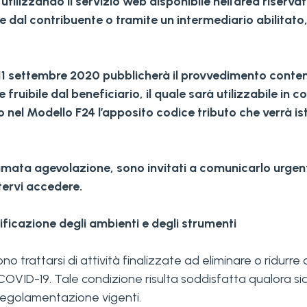
ilizzando il servizio web disponibile nell’area riservat
e dal contribuente o tramite un intermediario abilitato,
o l’11 settembre 2020 pubblicherà il provvedimento cont
fruibile dal beneficiario, il quale sarà utilizzabile in
 nel Modello F24 l’apposito codice tributo che verrà ist
hiamata agevolazione, sono invitati a comunicarlo urgent
tervi accedere.
ificazione degli ambienti e degli strumenti
no trattarsi di attività finalizzate ad eliminare o ridurre
VID-19. Tale condizione risulta soddisfatta qualora si
i regolamentazione vigenti.