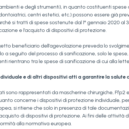
 ambienti e degli strumenti), in quanto costituenti spese or
ontoiatrici, centri estetici, etc.) possono essere già pr
hé si tratti di spese sostenute dal 1° gennaio 2020 al 31 
zione e l’acquisto di dispositivi di protezione.
ggetto beneficiario dell’agevolazione preveda lo svolgime
o a seguito del processo di sanificazione, solo le spese
ti rientrano tra le spese di sanificazione di cui alla let
ividuale e di altri dispositivi atti a garantire la salute 
ati sono rappresentati da mascherine chirurgiche, Ffp2 e F
quanto concerne i dispositivi di protezione individuale, per
ropea, si ritiene che solo in presenza di tale documentaz
acquisto di dispositivi di protezione. Ai fini delle attività 
ormità alla normativa europea.