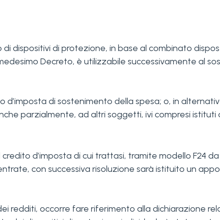
to di dispositivi di protezione, in base al combinato disp
 medesimo Decreto, è utilizzabile successivamente al so
odo d’imposta di sostenimento della spesa; o, in alternati
he parzialmente, ad altri soggetti, ivi compresi istituti d
l credito d’imposta di cui trattasi, tramite modello F24 
ntrate, con successiva risoluzione sarà istituito un appos
 dei redditi, occorre fare riferimento alla dichiarazione re