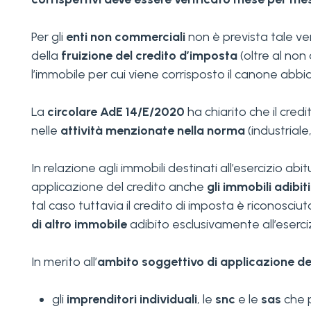
Per gli
enti non commerciali
non è prevista tale veri
della
fruizione del credito d’imposta
(oltre al non
l’immobile per cui viene corrisposto il canone abb
La
circolare AdE 14/E/2020
ha chiarito che il cred
nelle
attività menzionate nella norma
(industriale
In relazione agli immobili destinati all’esercizio ab
applicazione del credito anche
gli immobili adibi
tal caso tuttavia il credito di imposta è riconosciut
di altro immobile
adibito esclusivamente all’eserciz
In merito all’
ambito soggettivo di applicazione d
gli
imprenditori individuali
, le
snc
e le
sas
che 