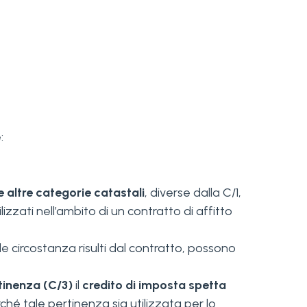
:
le altre categorie catastali
, diverse dalla C/1,
zati nell’ambito di un contratto di affitto
e circostanza risulti dal contratto, possono
rtinenza (C/3)
il
credito di imposta spetta
rché tale pertinenza sia utilizzata per lo