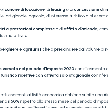
del
canone di locazione
, di
leasing
o di
concessione di i
, artigianale, agricola, di interesse turistico o all’eserciz
rvizi a prestazioni complesse
o di
affitto d’azienda
, com
esime attività.
lberghiere
e
agrituristiche
a
prescindere
dal volume di r
o versato nel periodo d’imposta 2020
con riferimento a
 turistico ricettive con attività solo stagionale
con rife
ggetti esercenti attività economica abbiano subito una
di
eno il
50%
rispetto allo stesso mese del periodo d’imp
se
, quindi può verificarsi il caso, ad esempio, che spetti i