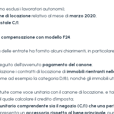
no esclusi i lavoratori autonomi);
e di locazione
relativo al mese di
marzo 2020
;
astale C/1
.
n
compensazione con modello F24
.
 delle entrate ha fornito alcuni chiarimenti, in particolare
seguito dell’avvenuto
pagamento del canone
;
azione i contratti di locazione di
immobili rientranti nel
 ad esempio la categoria D/8), nonché gli immobili utiliz
uite come voce unitaria con il canone di locazione, e tal
 quale calcolare il credito d’imposta;
unitario comprendente sia il negozio (C/1) che una pe
appresenta un
accessorio rispetto al bene principale
, pu