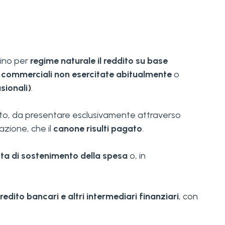
nino per
regime naturale il reddito su base
à commerciali non esercitate abitualmente
o
sionali)
.
to, da presentare esclusivamente attraverso
zione, che il
canone risulti pagato
.
osta di sostenimento della spesa
o, in
credito bancari e altri intermediari finanziari
, con