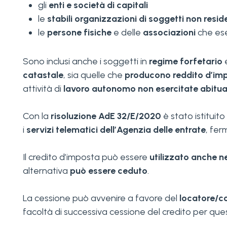
gli
enti e società di capitali
le
stabili organizzazioni di soggetti non resid
le
persone fisiche
e delle
associazioni
che ese
Sono inclusi anche i soggetti in
regime forfetario
e
catastale
, sia quelle che
producono reddito d’im
attività di
lavoro autonomo non esercitate abitu
Con la
risoluzione AdE 32/E/2020
è stato istituito 
i
servizi telematici dell’Agenzia delle entrate
, fer
Il credito d’imposta può essere
utilizzato anche n
alternativa
può essere ceduto
.
La cessione può avvenire a favore del
locatore/c
facoltà di successiva cessione del credito per quest