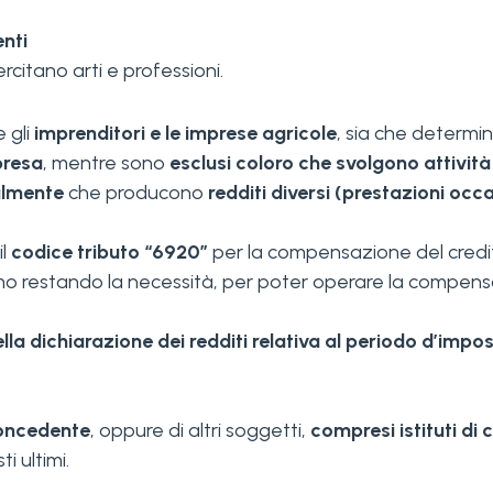
enti
rcitano arti e professioni.
 gli
imprenditori e le imprese agricole
, sia che determi
presa
, mentre sono
esclusi coloro che svolgono
attivit
almente
che producono
redditi diversi (prestazioni occa
il
codice tributo “6920”
per la compensazione del credi
mo restando la necessità, per poter operare la compensa
ella dichiarazione dei redditi relativa al periodo d’imp
oncedente
, oppure di altri soggetti,
compresi istituti di 
i ultimi.