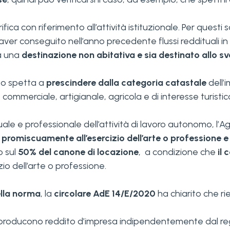
fica con riferimento all’attività istituzionale. Per questi so
 aver conseguito nell’anno precedente flussi reddituali in 
ia una
destinazione non abitativa e sia destinato allo svo
ito spetta a
prescindere dalla categoria catastale
dell’i
, commerciale, artigianale, agricola e di interesse turistic
ituale e professionale dell’attività di lavoro autonomo, l’
ti promiscuamente all’esercizio dell’arte o professione e
o sul
50% del canone di locazione
, a condizione che
il
io dell’arte o professione.
ella norma
, la
circolare AdE 14/E/2020
ha chiarito che ri
producono reddito d’impresa indipendentemente dal re