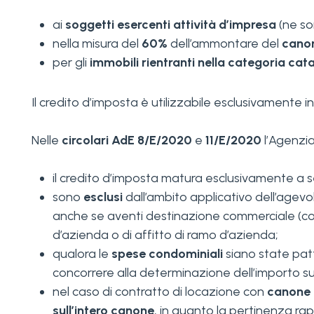
ai
soggetti esercenti attività d’impresa
(ne so
nella misura del
60%
dell’ammontare del
canon
per gli
immobili rientranti nella categoria cat
Il credito d’imposta è utilizzabile esclusivamente i
Nelle
circolari AdE 8/E/2020
e
11/E/2020
l’Agenzia
il credito d’imposta matura esclusivamente a 
sono
esclusi
dall’ambito applicativo dell’agevol
anche se aventi destinazione commerciale (come
d’azienda o di affitto di ramo d’azienda;
qualora le
spese condominiali
siano state patt
concorrere alla determinazione dell’importo sul
nel caso di contratto di locazione con
canone 
sull’intero canone
, in quanto la pertinenza r