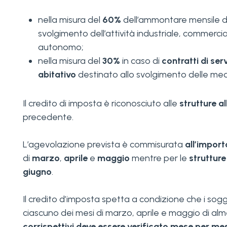
nella misura del
60%
dell’ammontare mensile 
svolgimento dell’attività industriale, commerciale
autonomo;
nella misura del
30%
in caso di
contratti di se
abitativo
destinato allo svolgimento delle med
Il credito di imposta è riconosciuto alle
strutture a
precedente.
L’agevolazione prevista è commisurata
all’import
di
marzo
,
aprile
e
maggio
mentre per le
strutture
giugno
.
Il credito d’imposta spetta a condizione che i so
ciascuno dei mesi di marzo, aprile e maggio di alm
corrispettivi deve essere verificato mese per me