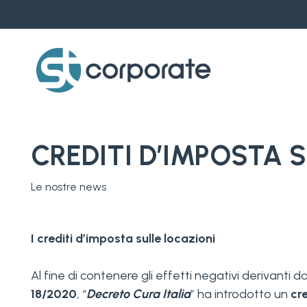
Skip
to
main
content
CREDITI D’IMPOSTA 
Le nostre news
I crediti d’imposta sulle locazioni
Al fine di contenere gli effetti negativi derivant
18/2020
, “
Decreto Cura Italia
” ha introdotto un
cr