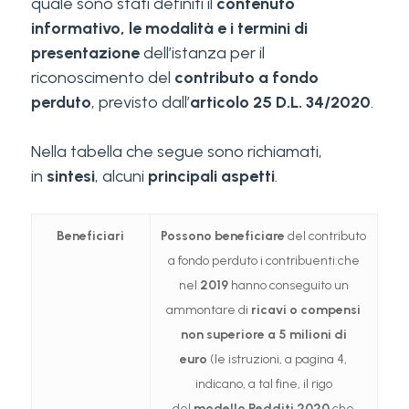
quale sono stati definiti il
contenuto
informativo, le modalità e i termini di
presentazione
dell’istanza per il
riconoscimento del
contributo a fondo
perduto
, previsto dall’
articolo 25 D.L. 34/2020
.
Nella tabella che segue sono richiamati,
in
sintesi
, alcuni
principali aspetti
.
Beneficiari
Possono beneficiare
del contributo
a fondo perduto i contribuenti:che
nel
2019
hanno conseguito un
ammontare di
ricavi o compensi
non superiore a 5 milioni di
euro
(le istruzioni, a pagina 4,
indicano, a tal fine, il rigo
del
modello Redditi 2020
che