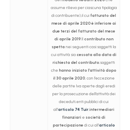
assume rilievo per ciascuna tipologia
di contribuente),il cui
fatturato del
mese di aprile 2020 è inferiore ai
due terzi del fatturato del mese
di aprile 2019
.Il
contributo non
spetta
nei seguenti casi:soggetti la
cui attività sia
cessata alla data di
richiesta del contributo
;soggetti
che
hanno iniziato l’attività dopo
il 30 aprile 2020
, con l’eccezione
delle partite Iva aperte dagli eredi
per la prosecuzione dell’attività dei
deceduti;enti pubblici di cui
all’
articolo 74 Tuir
;
intermediari
finanziari
e
società di
partecipazione
di cui all’
articolo