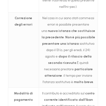
viene trasmessa è quello presente
nell’Ini-pec).
Correzione
Nel caso in cui siano stati commessi
degli errori
errori è possibile presentare
una
nuova istanza che sostituisce
la precedente
.
Non è più possibile
presentare una istanza
sostitutiva
dopo il 13 (o, per gli eredi, il 24)
agosto e
dopo il rilascio della
seconda ricevuta
.È quindi
necessario prestare
particolare
attenzione
: il tempo per inviare
l’istanza sostitutiva è
molto breve
.
Modalità di
Il contributo è accreditato sul
conto
pagamento
corrente identificato dall’Iban