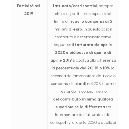
l’attività nel
fatturato/corrispettivi
, sempre
2019
che si rispetti il presupposto del
limite di
ricavi o compensi di 5
milioni di euro
. In questo caso il
contributo è determinato come
segue:
se il fatturato da aprile
2020 è più basso di quello di
aprile 2019
si applica alla differenza
la
percentuale del 20, 15 o 10%
(a
seconda dell’ammontare dei ricavi o
compensi dichiarati nel 2019), fermo
restando il riconoscimento
del
contributo minimo qualora
superiore
;
se
la differenza
tra
l’ammontare del fatturato e dei
corrispettivi di aprile 2020 e quello di