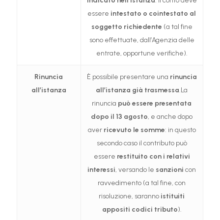
indicato nell’istanza
. Il conto deve
essere
intestato o cointestato al
soggetto richiedente
(a tal fine
sono effettuate, dall’Agenzia delle
entrate, opportune verifiche).
Rinuncia
È possibile presentare una
rinuncia
all’istanza
all’istanza già trasmessa
.La
rinuncia
può essere presentata
dopo il 13 agosto
, e anche dopo
aver
ricevuto le somme
: in questo
secondo caso il contributo può
essere
restituito con i relativi
interessi
, versando le
sanzioni
con
ravvedimento (a tal fine, con
risoluzione, saranno
istituiti
appositi codici tributo
).