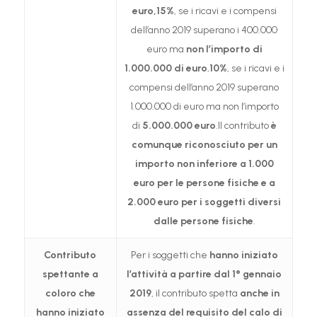
euro,
15%
, se i ricavi e i compensi
dell’anno 2019 superano i 400.000
euro ma
non l’importo di
1.000.000 di euro
,
10%
, se i ricavi e i
compensi dell’anno 2019 superano
1.000.000 di euro ma non l’importo
di
5.000.000 euro
.Il contributo
è
comunque riconosciuto per un
importo non inferiore a 1.000
euro per le persone fisiche e a
2.000 euro per i soggetti diversi
dalle persone fisiche
.
Contributo
Per i soggetti che
hanno iniziato
spettante a
l’attività a partire dal 1° gennaio
coloro che
2019
, il contributo spetta
anche in
hanno iniziato
assenza del requisito del calo di