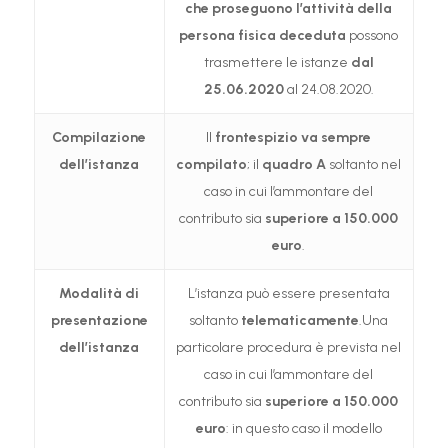
che proseguono l’attività della
persona fisica deceduta
possono
trasmettere le istanze
dal
25.06.2020
al 24.08.2020.
Compilazione
Il
frontespizio va sempre
dell’istanza
compilato
; il
quadro A
soltanto nel
caso in cui l’ammontare del
contributo sia
superiore a 150.000
euro
.
Modalità di
L’istanza può essere presentata
presentazione
soltanto
telematicamente
.Una
dell’istanza
particolare procedura è prevista nel
caso in cui l’ammontare del
contributo sia
superiore a 150.000
euro
: in questo caso il modello