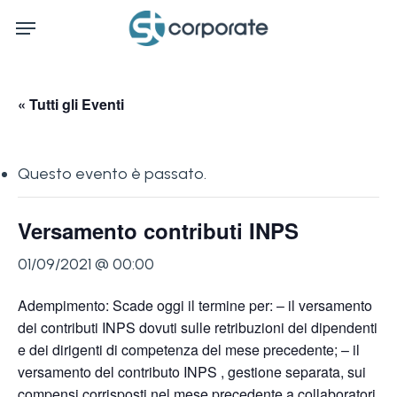
Skip
Menu
to
main
content
« Tutti gli Eventi
Questo evento è passato.
Versamento contributi INPS
01/09/2021 @ 00:00
Adempimento: Scade oggi il termine per: – il versamento
dei contributi INPS dovuti sulle retribuzioni dei dipendenti
e dei dirigenti di competenza del mese precedente; – il
versamento del contributo INPS , gestione separata, sui
compensi corrisposti nel mese precedente a collaboratori