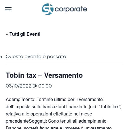
Skip
Menu
to
main
content
« Tutti gli Eventi
Questo evento è passato.
Tobin tax – Versamento
03/10/2022 @ 00:00
Adempimento: Termine ultimo per il versamento
dell’imposta sulle transazioni finanziarie (c.d. “Tobin tax”)
relativa alle operazioni effettuate nel mese
precedenteSoggetti: Sono tenuti all’adempimento
Banche, società fiduciarie e imprese di investimento