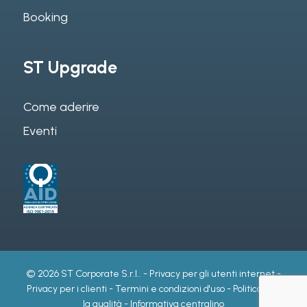
Booking
ST Upgrade
Come aderire
Eventi
© 2026 ST Corporate S.r.l.. -
Privacy per gli utenti internet
-
Privacy per i clienti
-
Termini e condizioni d'uso
-
Politica per
la qualità
-
Informativa centralino