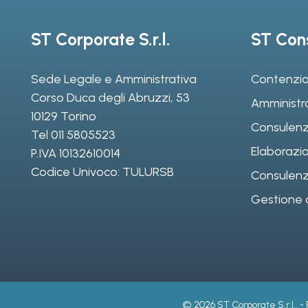
ST Corporate S.r.l.
ST Cons
Sede Legale e Amministrativa
Contenzio
Corso Duca degli Abruzzi, 53
Amministr
10129 Torino
Consulenz
Tel
011 5805523
Elaborazio
P.IVA 10132610014
Codice Univoco: TULURSB
Consulenza 
Gestione d
© 2026 ST Corporate S.r.l.. -