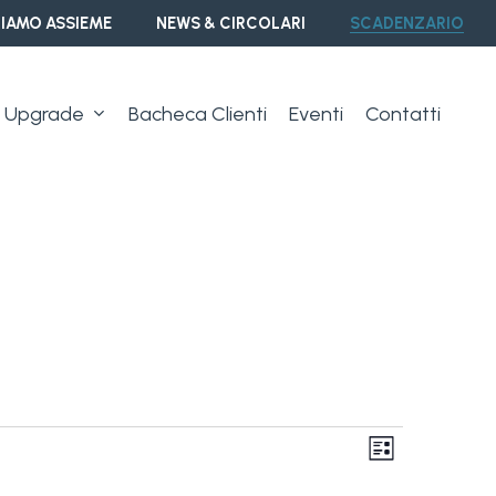
IAMO ASSIEME
NEWS & CIRCOLARI
SCADENZARIO
Upgrade
Bacheca Clienti
Eventi
Contatti
Vist
Event
Lista