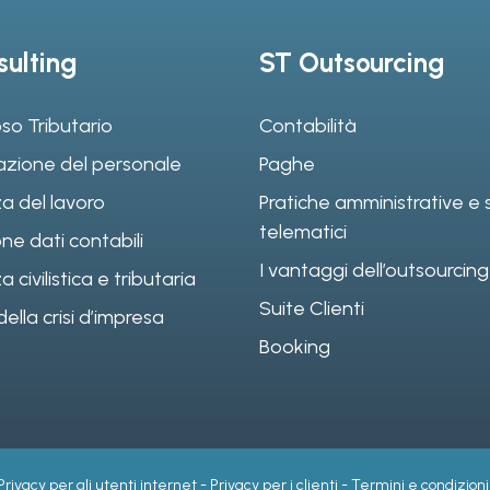
ulting
ST Outsourcing
so Tributario
Contabilità
azione del personale
Paghe
a del lavoro
Pratiche amministrative e s
telematici
ne dati contabili
I vantaggi dell’outsourcing
civilistica e tributaria
Suite Clienti
ella crisi d’impresa
Booking
Privacy per gli utenti internet
-
Privacy per i clienti
-
Termini e condizioni