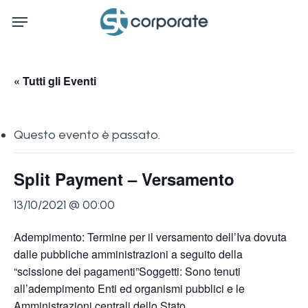
Skip
Menu
to
main
content
« Tutti gli Eventi
Questo evento è passato.
Split Payment – Versamento
13/10/2021 @ 00:00
Adempimento: Termine per il versamento dell’Iva dovuta
dalle pubbliche amministrazioni a seguito della
“scissione dei pagamenti”Soggetti: Sono tenuti
all’adempimento Enti ed organismi pubblici e le
Amministrazioni centrali dello Stato