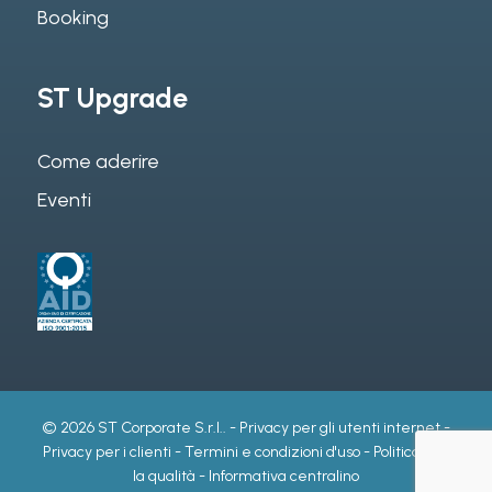
Booking
ST Upgrade
Come aderire
Eventi
© 2026 ST Corporate S.r.l.. -
Privacy per gli utenti internet
-
Privacy per i clienti
-
Termini e condizioni d'uso
-
Politica per
la qualità
-
Informativa centralino