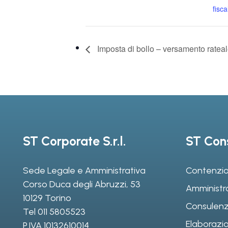
fiscal
Imposta di bollo – versamento ratea
ST Corporate S.r.l.
ST Cons
Sede Legale e Amministrativa
Contenzio
Corso Duca degli Abruzzi, 53
Amministr
10129 Torino
Consulenz
Tel
011 5805523
Elaborazio
P.IVA 10132610014