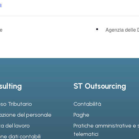
i
le
Agenzia delle 
ulting
ST Outsourcing
so Tributario
Contabilità
azione del personale
Paghe
a del lavoro
Pratiche amministrative e s
telematici
ne dati contabili