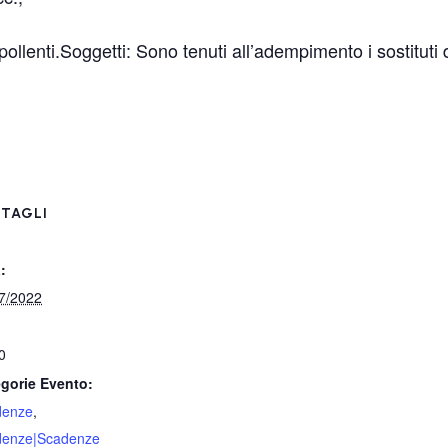
pollenti.Soggetti: Sono tenuti all’adempimento i sostituti 
TAGLI
:
7/2022
0
gorie Evento:
denze
,
denze|Scadenze