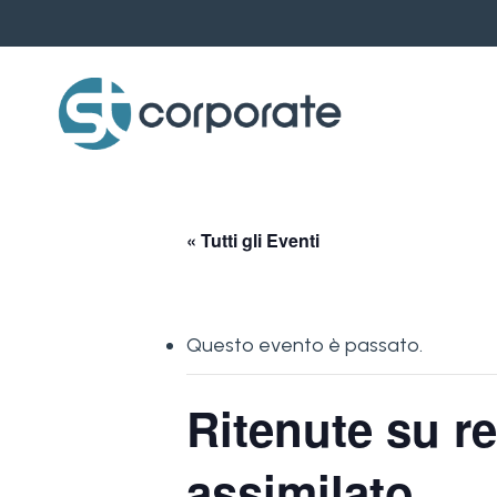
Skip
to
main
content
« Tutti gli Eventi
Questo evento è passato.
Ritenute su re
assimilato