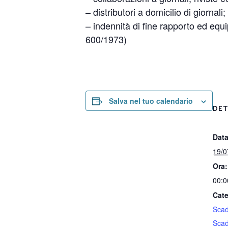
– distributori a domicilio di giornali;
– indennità di fine rapporto ed equi
600/1973)
Salva nel tuo calendario
DET
Data
19/0
Ora:
00:0
Cate
Sca
Sca