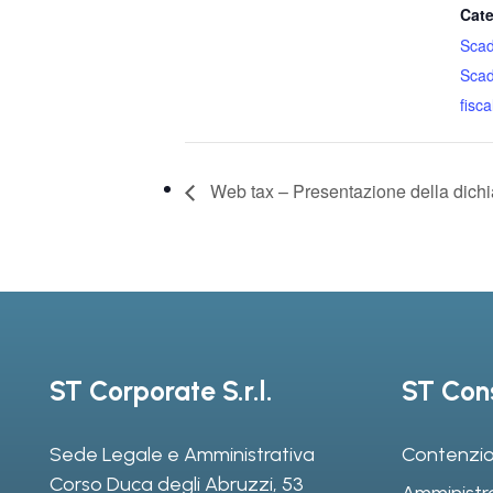
Cate
Sca
Sca
fiscal
Web tax – Presentazione della dichi
ST Corporate S.r.l.
ST Cons
Sede Legale e Amministrativa
Contenzio
Corso Duca degli Abruzzi, 53