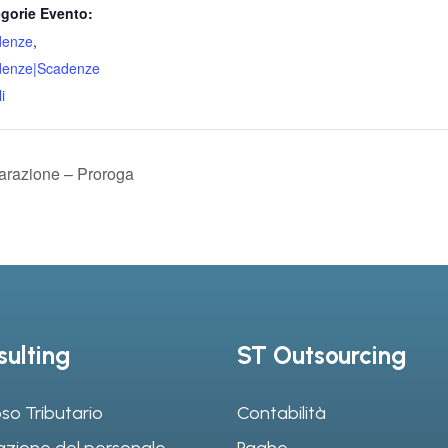
gorie Evento:
denze
,
denze|Scadenze
i
arazione – Proroga
ulting
ST Outsourcing
so Tributario
Contabilità