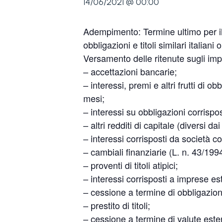
14/06/2021 @ 00:00
Adempimento: Termine ultimo per il 
obbligazioni e titoli similari italiani 
Versamento delle ritenute sugli imp
– accettazioni bancarie;
– interessi, premi e altri frutti di
mesi;
– interessi su obbligazioni corrispos
– altri redditi di capitale (diversi d
– interessi corrisposti da società c
– cambiali finanziarie (L. n. 43/1994
– proventi di titoli atipici;
– interessi corrisposti a imprese es
– cessione a termine di obbligazion
– prestito di titoli;
– cessione a termine di valute este