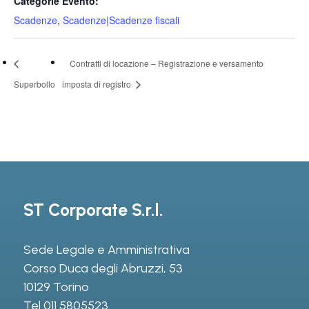
Categorie Evento:
Scadenze
,
Scadenze|Scadenze fiscali
Contratti di locazione – Registrazione e versamento
Superbollo
imposta di registro
ST Corporate S.r.l.
Sede Legale e Amministrativa
Corso Duca degli Abruzzi, 53
10129 Torino
Tel
011 5805523