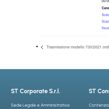
00:0
Cate
Sca
Sca
fiscal
Trasmissione modello 730/2021 ordi
ST Corporate S.r.l.
ST Cons
Sede Legale e Amministrativa
Contenzio