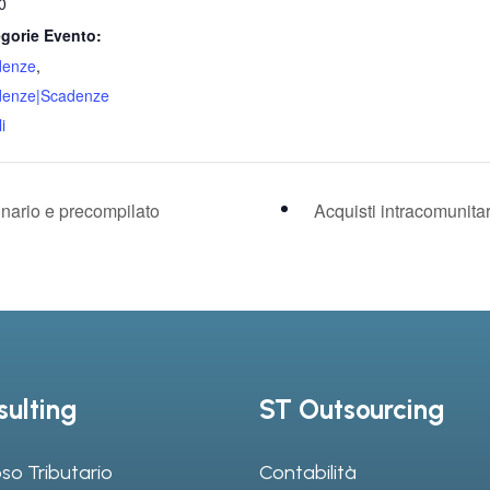
0
gorie Evento:
denze
,
denze|Scadenze
i
nario e precompilato
Acquisti intracomunita
ulting
ST Outsourcing
so Tributario
Contabilità