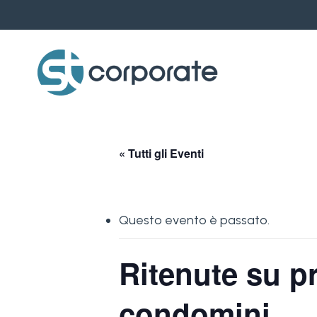
Skip
to
main
content
« Tutti gli Eventi
Questo evento è passato.
Ritenute su pr
condomini