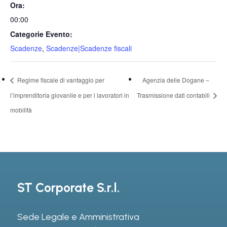
Ora:
00:00
Categorie Evento:
Scadenze
,
Scadenze|Scadenze fiscali
Regime fiscale di vantaggio per
Agenzia delle Dogane –
l’imprenditoria giovanile e per i lavoratori in
Trasmissione dati contabili
mobilità
ST Corporate S.r.l.
Sede Legale e Amministrativa