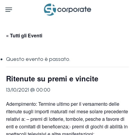
Skip
Menu
to
main
content
« Tutti gli Eventi
Questo evento è passato.
Ritenute su premi e vincite
13/10/2021 @ 00:00
Adempimento: Termine ultimo per il versamento delle
ritenute sugli importi maturati nel mese solare precedente
relativi a: – premi di lotterie, tombole, pesche a favore di
enti e comitati di beneficenza;- premi di giochi di abilità in
spettacoli televisivi e altre manifestazioni;