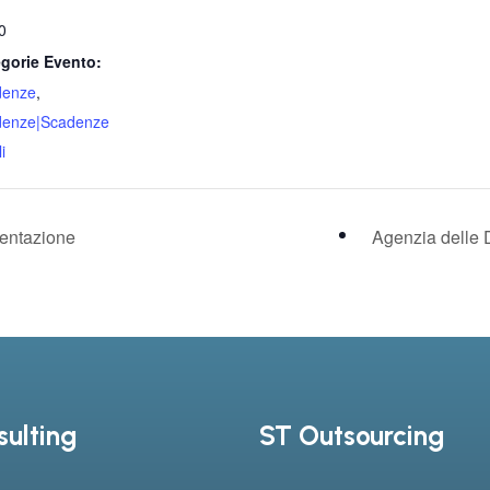
0
gorie Evento:
denze
,
denze|Scadenze
i
sentazione
Agenzia delle 
ulting
ST Outsourcing