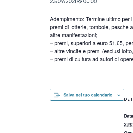
23/09/2021 @ 00:00
Adempimento: Termine ultimo per il 
premi di lotterie, tombole, pesche a 
altre manifestazioni;
– premi, superiori a euro 51,65, pe
– altre vincite e premi (esclusi lott
– premi di cultura ad autori di oper
Salva nel tuo calendario
DET
Data
23/0
Ora: