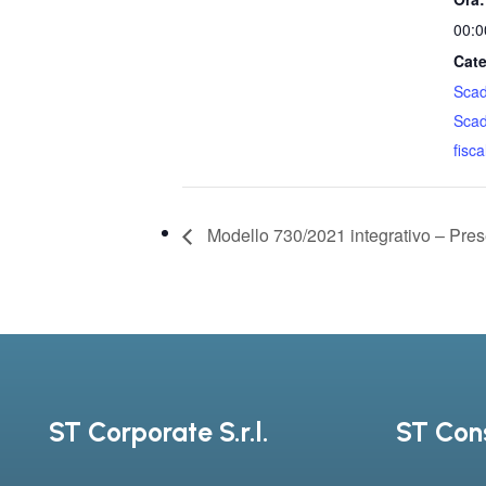
00:0
Cate
Sca
Sca
fiscal
Modello 730/2021 integrativo – Pre
ST Corporate S.r.l.
ST Cons