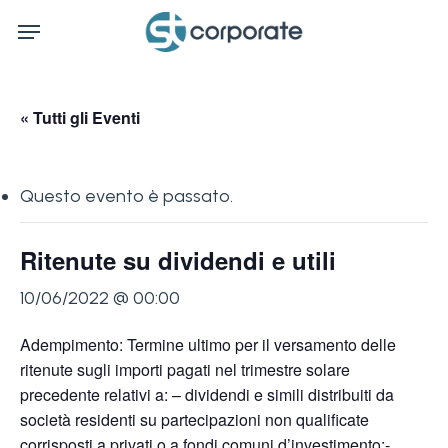
Skip
Menu
to
main
content
« Tutti gli Eventi
Questo evento è passato.
Ritenute su dividendi e utili
10/06/2022 @ 00:00
Adempimento: Termine ultimo per il versamento delle
ritenute sugli importi pagati nel trimestre solare
precedente relativi a: – dividendi e simili distribuiti da
società residenti su partecipazioni non qualificate
corrisposti a privati o a fondi comuni d’investimento;-