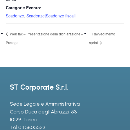
Categorie Evento:
Scadenze
,
Scadenze|Scadenze fiscali
Web tax – Presentazione della dichiarazione –
Ravvedimento
Proroga
sprint
ST Corporate S.r.l.
Sede Legale e Amministrativa
Corso Duca degli Abruzzi, 53
10129 Torino
Tel
011 5805523