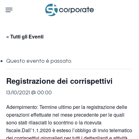
Skip
Menu
to
main
content
« Tutti gli Eventi
Questo evento è passato.
Registrazione dei corrispettivi
13/10/2021 @ 00:00
Adempimento: Termine ultimo per la registrazione delle
operazioni effettuate nel mese precedente per le quali
sono stati rilasciati lo scontrino o la ricevuta
fiscale.Dall’1.1.2020 è esteso l’obbligo di invio telematico
dei corrispettivi giornalieri per tutti i dettaglianti e attività