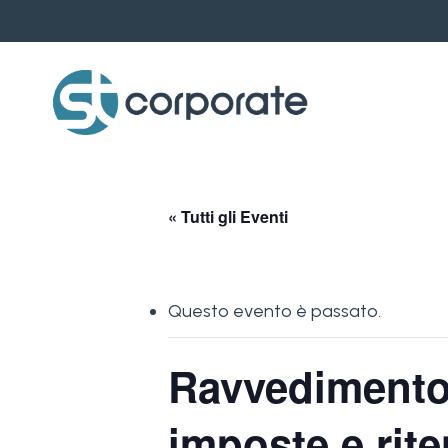
Skip
to
main
content
« Tutti gli Eventi
Questo evento è passato.
Ravvedimento
imposte e rit