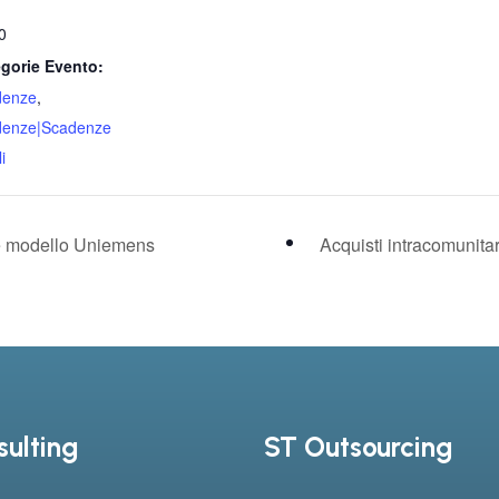
0
gorie Evento:
denze
,
denze|Scadenze
i
ite modello Uniemens
Acquisti intracomunita
ulting
ST Outsourcing