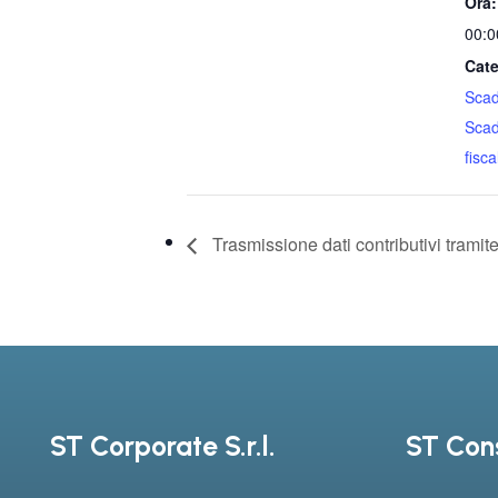
Ora:
00:0
Cate
Sca
Sca
fiscal
Trasmissione dati contributivi tram
ST Corporate S.r.l.
ST Cons