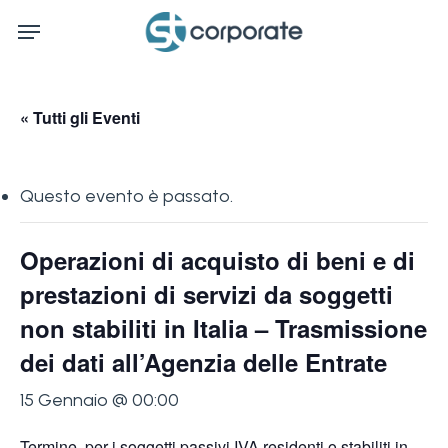
Skip
Menu
to
main
content
« Tutti gli Eventi
Questo evento è passato.
Operazioni di acquisto di beni e di
prestazioni di servizi da soggetti
non stabiliti in Italia – Trasmissione
dei dati all’Agenzia delle Entrate
15 Gennaio @ 00:00
Termine, per i soggetti passivi IVA residenti o stabiliti in