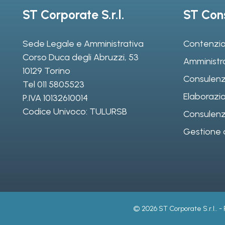
ST Corporate S.r.l.
ST Cons
Sede Legale e Amministrativa
Contenzio
Corso Duca degli Abruzzi, 53
Amministr
10129 Torino
Consulenz
Tel
011 5805523
Elaborazio
P.IVA 10132610014
Codice Univoco: TULURSB
Consulenza 
Gestione d
© 2026 ST Corporate S.r.l.. -