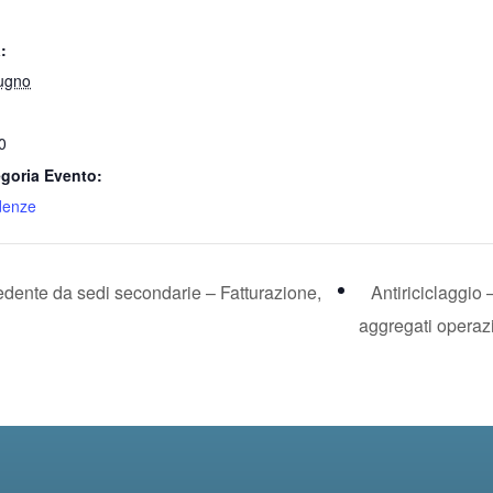
:
ugno
0
goria Evento:
denze
edente da sedi secondarie – Fatturazione,
Antiriciclaggio
aggregati operaz