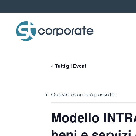
Skip
to
main
content
« Tutti gli Eventi
Questo evento è passato.
Modello INTRA
beni e servizi