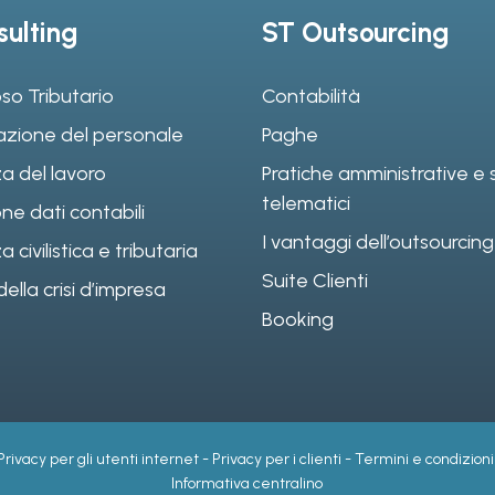
ulting
ST Outsourcing
so Tributario
Contabilità
azione del personale
Paghe
a del lavoro
Pratiche amministrative e s
telematici
ne dati contabili
I vantaggi dell’outsourcing
civilistica e tributaria
Suite Clienti
ella crisi d’impresa
Booking
Privacy per gli utenti internet
-
Privacy per i clienti
-
Termini e condizioni
Informativa centralino