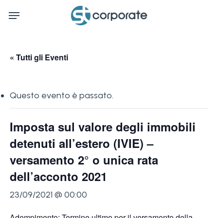
Skip
Menu
to
main
content
« Tutti gli Eventi
Questo evento è passato.
Imposta sul valore degli immobili
detenuti all’estero (IVIE) –
versamento 2° o unica rata
dell’acconto 2021
23/09/2021 @ 00:00
Adempimento: Termine ultimo per il versamento della