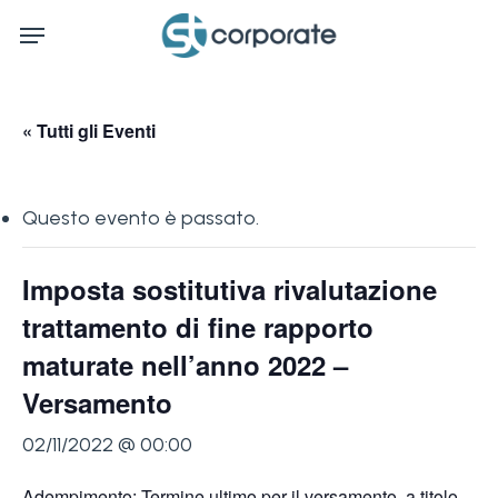
Skip
Menu
to
main
content
« Tutti gli Eventi
Questo evento è passato.
Imposta sostitutiva rivalutazione
trattamento di fine rapporto
maturate nell’anno 2022 –
Versamento
02/11/2022 @ 00:00
Adempimento: Termine ultimo per il versamento, a titolo