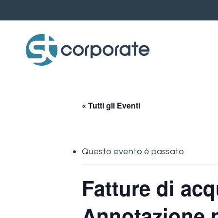
Skip
to
main
content
« Tutti gli Eventi
Questo evento è passato.
Fatture di acq
Annotazione ne