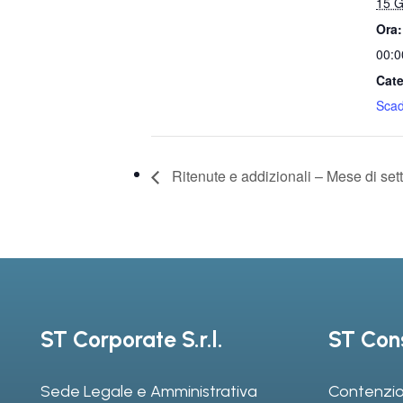
15 G
Ora:
00:0
Cate
Sca
Ritenute e addizionali – Mese di se
ST Corporate S.r.l.
ST Cons
Sede Legale e Amministrativa
Contenzio