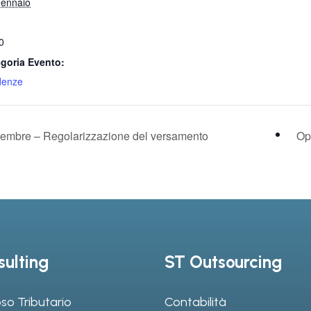
ennaio
0
goria Evento:
denze
ttembre – Regolarizzazione del versamento
Op
ulting
ST Outsourcing
so Tributario
Contabilità