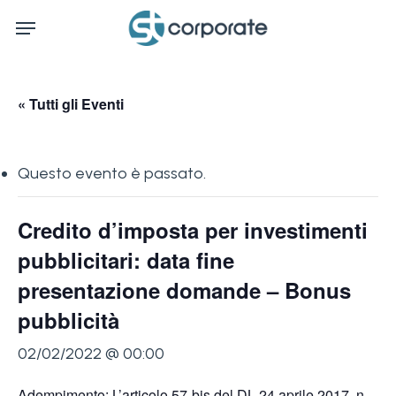
Skip
Menu
to
main
content
« Tutti gli Eventi
Questo evento è passato.
Credito d’imposta per investimenti
pubblicitari: data fine
presentazione domande – Bonus
pubblicità
02/02/2022 @ 00:00
Adempimento: L’articolo 57-bis del DL 24 aprile 2017, n.