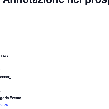
TAGLI
:
ennaio
0
goria Evento:
denze