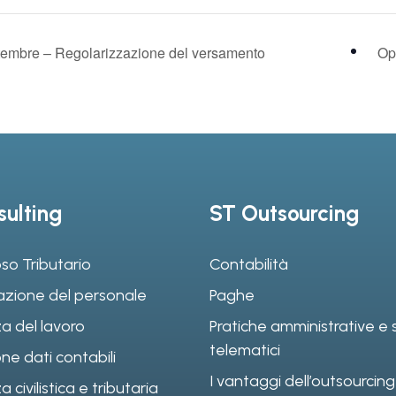
ttembre – Regolarizzazione del versamento
Op
ulting
ST Outsourcing
so Tributario
Contabilità
azione del personale
Paghe
a del lavoro
Pratiche amministrative e s
telematici
ne dati contabili
I vantaggi dell’outsourcing
civilistica e tributaria