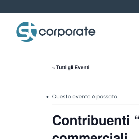
Skip
to
main
content
« Tutti gli Eventi
Questo evento è passato.
Contribuenti 
commerciali –