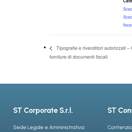
Cate
Sca
Sca
fiscal
Tipografie e rivenditori autorizzati –
forniture di documenti fiscali
ST Corporate S.r.l.
ST Cons
Sede Legale e Amministrativa
Contenzio