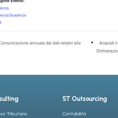
gorie Evento:
denze
,
denze|Scadenze
i
 Comunicazione annuale dei dati relativi alle
Acquisti i
Dichiarazi
ulting
ST Outsourcing
so Tributario
Contabilità