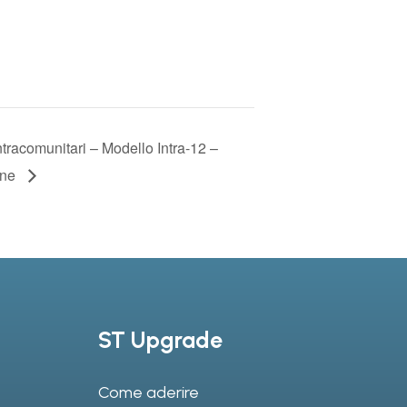
ntracomunitari – Modello Intra-12 –
one
ST Upgrade
Come aderire