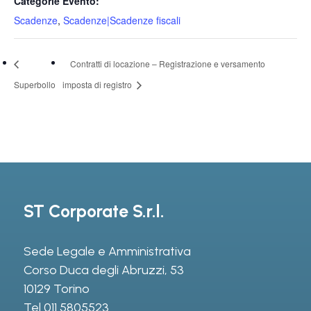
Categorie Evento:
Scadenze
,
Scadenze|Scadenze fiscali
Contratti di locazione – Registrazione e versamento
Superbollo
imposta di registro
ST Corporate S.r.l.
Sede Legale e Amministrativa
Corso Duca degli Abruzzi, 53
10129 Torino
Tel
011 5805523