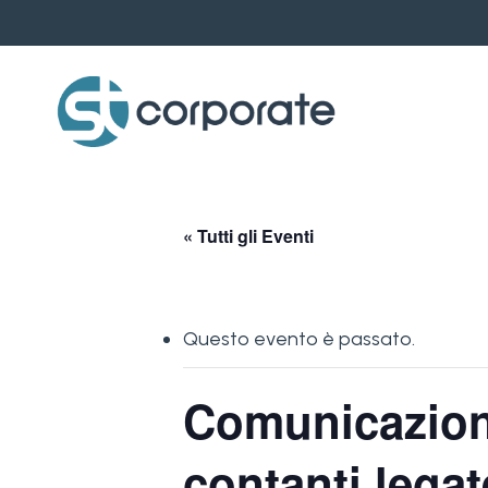
Skip
to
main
content
« Tutti gli Eventi
Questo evento è passato.
Comunicazione
contanti legat