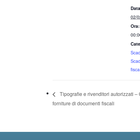
Data
02/0
Ora:
00:0
Cate
Sca
Sca
fiscal
Tipografie e rivenditori autorizzati –
forniture di documenti fiscali