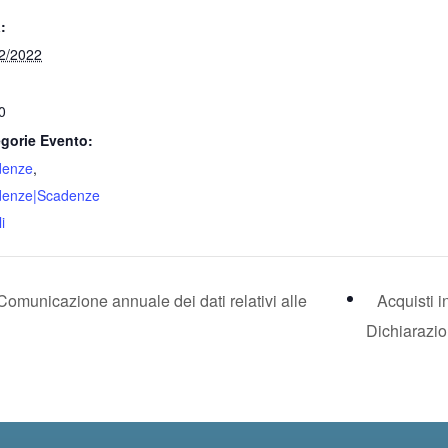
:
2/2022
0
gorie Evento:
denze
,
denze|Scadenze
i
 Comunicazione annuale dei dati relativi alle
Acquisti i
Dichiarazi