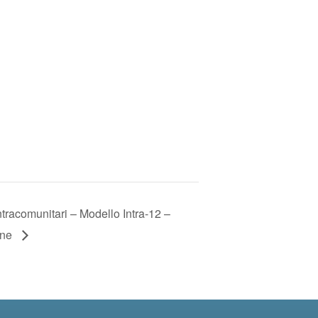
ntracomunitari – Modello Intra-12 –
one