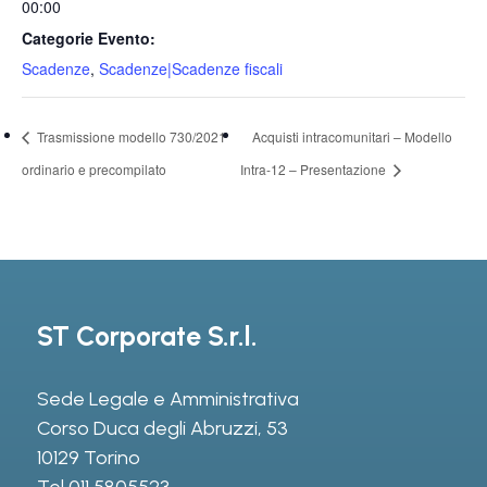
00:00
Categorie Evento:
Scadenze
,
Scadenze|Scadenze fiscali
Trasmissione modello 730/2021
Acquisti intracomunitari – Modello
ordinario e precompilato
Intra-12 – Presentazione
ST Corporate S.r.l.
Sede Legale e Amministrativa
Corso Duca degli Abruzzi, 53
10129 Torino
Tel
011 5805523