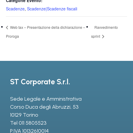
Categorie Evento:
Scadenze
,
Scadenze|Scadenze fiscali
Web tax – Presentazione della dichiarazione –
Ravvedimento
Proroga
sprint
ST Corporate S.r.l.
Sede Legale e Amministrativa
Corso Duca degli Abruzzi, 53
10129 Torino
Tel
011 5805523
P.IVA 10132610014