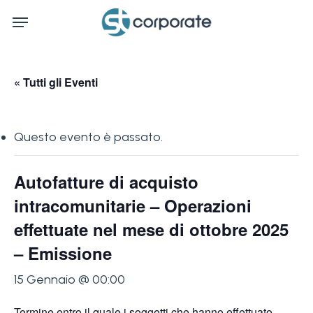
Skip
Menu
to
main
content
« Tutti gli Eventi
Questo evento è passato.
Autofatture di acquisto
intracomunitarie – Operazioni
effettuate nel mese di ottobre 2025
– Emissione
15 Gennaio @ 00:00
Termine entro il quale i soggetti che hanno effettuato